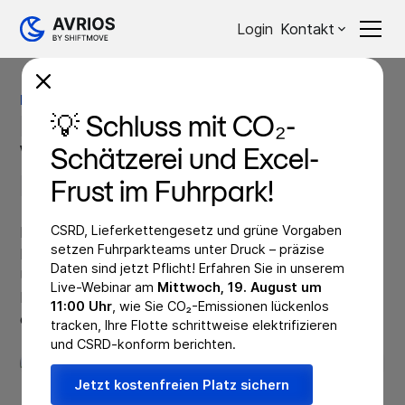
Login
Kontakt
Blog
Compliance
Compliance
KFZ-Überlassungsvertrag:
💡 Schluss mit CO₂-
Wichtige Inhalte im
Schätzerei und Excel-
Fuhrpark
Frust im Fuhrpark!
CSRD, Lieferkettengesetz und grüne Vorgaben
Der KFZ-Überlassungsvertrag regelt die
setzen Fuhrparkteams unter Druck – präzise
Nutzungsbedingungen rund um den Dienstwagen.
Daten sind jetzt Pflicht! Erfahren Sie in unserem
Unternehmen schützen sich vor Missbrauch des
Live-Webinar am
Mittwoch, 19. August um
Fahrzeuges. Erfahren Sie jetzt, welche Inhalte in
11:00 Uhr
, wie Sie CO₂-Emissionen lückenlos
einem solchen Vertrag nicht fehlen dürfen.
tracken, Ihre Flotte schrittweise elektrifizieren
17.07.2023
und CSRD-konform berichten.
Jetzt kostenfreien Platz sichern