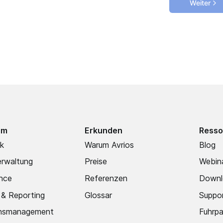
rm
Erkunden
Resso
ck
Warum Avrios
Blog
rwaltung
Preise
Webin
nce
Referenzen
Downl
 & Reporting
Glossar
Suppo
ns­management
Fuhrp