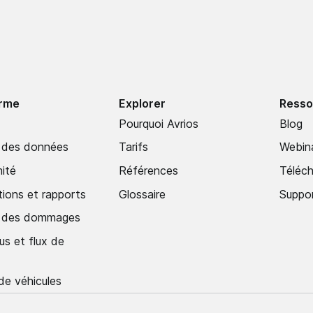
orme
Explorer
Resso
Pourquoi Avrios
Blog
 des données
Tarifs
Webina
ité
Références
Téléc
tions et rapports
Glossaire
Suppo
n des dommages
us et flux de
de véhicules