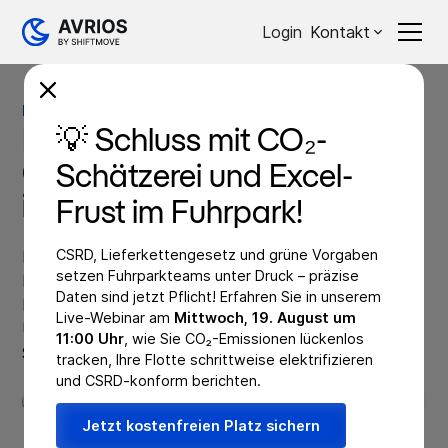
Login
Kontakt
Blog
Allgemeine Infos
Allgemeine Infos
Regelungen für den
💡 Schluss mit CO₂-
Gebrauch von Dienstwagen
Schätzerei und Excel-
im Urlaub
Frust im Fuhrpark!
CSRD, Lieferkettengesetz und grüne Vorgaben
In der Urlaubszeit nutzen viele Arbeitnehmer ihren
setzen Fuhrparkteams unter Druck – präzise
Dienstwagen. Ob das erlaubt ist und welche
Daten sind jetzt Pflicht! Erfahren Sie in unserem
Regelungen für den Gebrauch von Dienstwagen im
Live-Webinar am
Mittwoch, 19. August um
Urlaub entscheidend sind, erfahren Sie an dieser
11:00 Uhr
, wie Sie CO₂-Emissionen lückenlos
Stelle.
tracken, Ihre Flotte schrittweise elektrifizieren
23.07.2021
und CSRD-konform berichten.
Jetzt kostenfreien Platz sichern