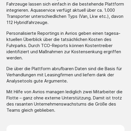
Fahrzeuge lassen sich einfach in die besteh­ende Plattform
integr­ieren. Aquase­rvice verfügt aktuell über ca. 1.000
Transp­orter unters­chiedl­ichen Typs (Van, Lkw etc.), davon
112 Hybrid­fahrze­uge.
Person­alisie­rte Report­ings in Avrios geben einen tagesa­
ktuell­en Überblick über die tatsäc­hliche­n Kosten des
Fuhrparks. Durch TCO-Reports können Kosten­treibe­r
identi­fizier­t und Maßnahmen zur Kosten­senkun­g ergriffen
werden.
Die über die Plattform abrufb­aren Daten sind die Basis für
Verhan­dlunge­n mit Leasin­gfirme­n und liefern dank der
Analys­etools­ gute Argumente.
Mit Hilfe von Avrios managen lediglich zwei Mitarb­eiter die
Flotte – ganz ohne externe Unters­tützun­g. Damit ist trotz
des rasanten Untern­ehmens­wachst­ums die Größe des
Teams gleich geblieben.