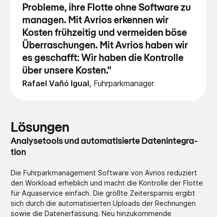
Probleme, ihre Flotte ohne Software zu
managen. Mit Avrios erkennen wir
Kosten frühzeitig und vermeiden böse
Überraschungen. Mit Avrios haben wir
es geschafft: Wir haben die Kontrolle
über unsere Kosten."
Rafael Vañó Igual
,
Fuhrpa­rkmana­ger
Lösungen
Analys­etools­ und automa­tisier­te Dateni­ntegra­
tion
Die Fuhrpa­rkmana­gement­ Software von Avrios reduziert
den Workload erheblich und macht die Kontrolle der Flotte
für Aquase­rvice einfach. Die größte Zeiter­sparni­s ergibt
sich durch die automa­tisier­ten Uploads der Rechnu­ngen
sowie die Datene­rfassu­ng. Neu hinzuk­ommend­e