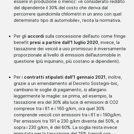
essere in produzione o meno): «è considerato reddito
del dipendente il 30% del costo che deriva dal
percorrere quindicimila chilometri in un anno con quel
determinato tipo di automobile», recita la normativa.
Per gli
accordi
sulla concessione dell’auto come fringe
benefit
presi a partire dall’1 luglio 2020
, invece, la
tassazione dei veicoli a uso promiscuo è inversamente
proporzionale al livello di emissioni dell’automobile in
questione (più inquinano, più costano ai dipendenti).
Per i
contratti stipulati dall’1 gennaio 2021
, inoltre,
grazie a un emendamento al Decreto Sostegni-bis,
cambiano le soglie di pagamento, si allargano
leggermente le maglie: se prima, ad esempio, la
tassazione era del 30% alla luce di emissioni di CO2
comprese tra i 61 e i 160 g/km, ora quel 30%
comprende veicoli con emissioni tra i 61 e i 190g/km.
Per emissioni tra 191 e 230 g/km diventa del 50%, e
sopra i 230 g/km, è del 60%. La soglia resta invece
immutata per la tassazione del 25% (veicoli con