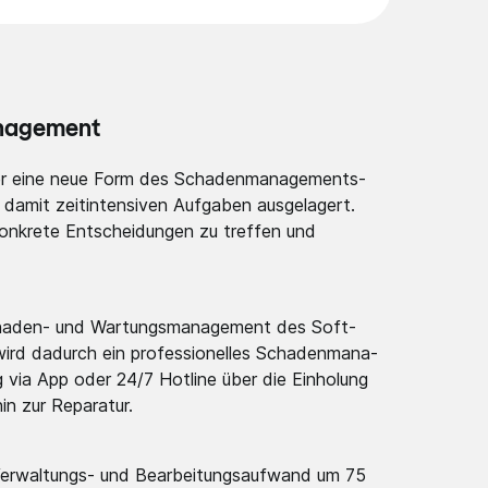
anag­ement
der eine neue Form des Schade­nmanag­ements­
 damit zeitin­tensiv­en Aufgaben ausgel­agert.
onkrete Entsch­eidung­en zu treffen und
 Schaden- und Wartun­gsmana­gement­ des Soft­
ird dadurch ein profes­sionel­les Schaden­mana­
 via App oder 24/7 Hotline über die Einholung
hin zur Reparatur.
erwal­tungs- und Bearbe­itungs­aufwan­d um 75