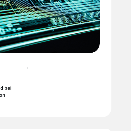
d bei
von