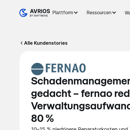
Plattform
Ressourcen
Wa
Alle Kundenstories
Schadenmanagemen
gedacht – fernao red
Verwaltungsaufwand
80 %
10–15 % niedrigere Reparaturkosten und 