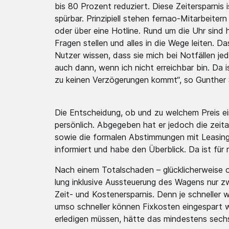
bis 80 Prozent reduziert. Diese Zeiter­sparni­s
spürbar. Prinzi­piell stehen fernao-Mitarb­eit
oder über eine Hotline. Rund um die Uhr sind h
Fragen stellen und alles in die Wege leiten. Das
Nutzer wissen, dass sie mich bei Notfällen je
auch dann, wenn ich nicht erreic­hbar bin. Da 
zu keinen Verzög­erunge­n kommt“, so Gunther
Die Entsch­eidung­, ob und zu welchem Preis ei
persön­lich. Abgegeben hat er jedoch die zeita
sowie die formalen Abstim­mungen­ mit Leasin­gf
inform­iert und habe den Überblick. Da ist für 
Nach einem Totals­chaden­ – glückl­icherw­eis
lung inklusive Ausste­uerung­ des Wagens nur
Zeit- und Kosten­erspar­nis. Denn je schneller 
umso schneller können Fixkosten einges­part w
erledigen müssen, hätte das mindes­tens sec