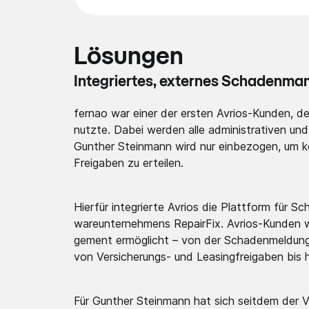
Lösungen
Integr­iertes­, externes Schade­nm
fernao war einer der ersten Avrios-Kunden, 
nutzte. Dabei werden alle admini­strati­ven und
Gunther Steinmann wird nur einbez­ogen, um k
Freigaben zu erteilen.
Hierfür integr­ierte Avrios die Plattform für
ware­untern­ehmens­ RepairFix. Avrios-Kunden w
gement ermögl­icht – von der Schade­nmeldu­ng
von Versic­herung­s- und Leasin­gfreig­aben bis 
Für Gunther Steinmann hat sich seitdem der V