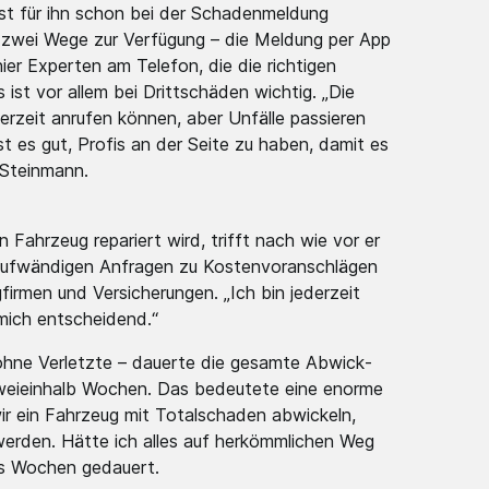
 ist für ihn schon bei der Schade­nmeldu­ng
ern­ zwei Wege zur Verfügung – die Meldung per App
ier Experten am Telefon, die die richtigen
 ist vor allem bei Dritts­chäden­ wichtig. „Die
derzeit anrufen können, aber Unfälle passieren
ist es gut, Profis an der Seite zu haben, damit es
 Steinmann.
n Fahrzeug repariert wird, trifft nach wie vor er
u­fwändi­gen Anfragen zu Kosten­vorans­chläge­n
irme­n und Versic­herung­en. „Ich bin jederzeit
mich entsch­eidend­.“
e ohne Verletzte – dauerte die gesamte Abwick­
 zweiei­nhalb Wochen. Das bedeutete eine enorme
wir ein Fahrzeug mit Totals­chaden­ abwickeln,
erden. Hätte ich alles auf herköm­mliche­n Weg
hs Wochen gedauert.