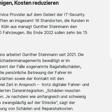
igen, Kosten reduzieren
ervice Provider auf dem Gebiet der IT-Security.
ften an insgesamt 16 Standorten, die Kunden in
n Köln aus managt Gunther Steinmann den
0 Fahrzeugen. Bis Ende 2022 sollen zehn bis 15
s arbeitet Gunther Steinmann seit 2021. Die
s Schadenmanagements bewältigt er im
ozent der Fälle sogenannte Bagatellschäden,
ie persönliche Betreuung der Fahrer im
kstätten sowie der Kontakt mit den
el Zeit in Anspruch – trotz digitaler Fahrer- und
ierten Datenintegration. „Schäden mussten
. Je nachdem wie umfang­reich und schwierig
n zwangsläufig auf der Strecke“, sagt der
tung von Schäden und Repa­raturkosten.