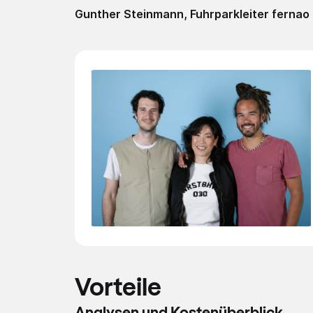
Gunther Steinmann, Fuhrpa­rkleit­er ferna
Vorteile