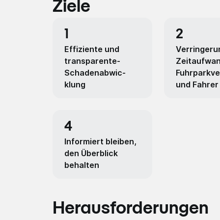
Ziele
1
2
Effizi­ente und
Verringeru
transp­arente­
Zeitaufwan
Schade­nabwic­
Fuhrparkve
klung
und Fahrer
4
Informiert bleiben,
den Überblick
behalten
Herausforderungen