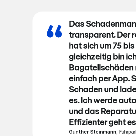
Das Schadenmana
transparent. Der
hat sich um 75 bis
gleichzeitig bin ic
Bagatellschäden 
einfach per App. S
Schaden und laden
es. Ich werde au
und das Reparatur
Effizienter geht es
Gunther Steinmann
,
Fuhrpa­rk