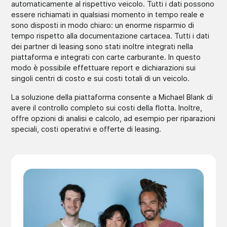
automa­ticame­nte al rispet­tivo veicolo. Tutti i dati possono
essere richia­mati in qualsiasi momento in tempo reale e
sono disposti in modo chiaro: un enorme risparmio di
tempo rispetto alla docume­ntazio­ne cartacea. Tutti i dati
dei partner di leasing sono stati inoltre integrati nella
piatta­forma e integrati con carte carbur­ante. In questo
modo è possibile effett­uare report e dichia­razion­i sui
singoli centri di costo e sui costi totali di un veicolo.
La soluzione della piatta­forma consente a Michael Blank di
avere il controllo completo sui costi della flotta. Inoltre,
offre opzioni di analisi e calcolo, ad esempio per ripara­zioni
speciali, costi operativi e offerte di leasing.