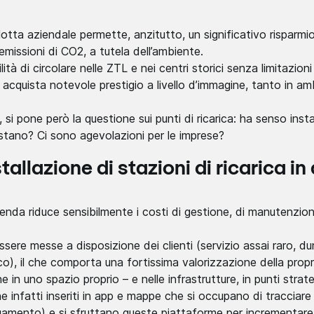
 flotta aziendale permette, anzitutto, un significativo risparmi
emissioni di CO2, a tutela dell’ambiente.
ilità di circolare nelle ZTL e nei centri storici senza limitazion
 acquista notevole prestigio a livello d’immagine, tanto in a
, si pone però la questione sui punti di ricarica: ha senso inst
stano? Ci sono agevolazioni per le imprese?
stallazione di stazioni di ricarica i
zienda riduce sensibilmente i costi di gestione, di manutenzion
essere messe a disposizione dei clienti (servizio assai raro,
rico), il che comporta una fortissima valorizzazione della prop
ne in uno spazio proprio – e nelle infrastrutture, in punti stra
e infatti inseriti in app e mappe che si occupano di tracciare l
mento) e si sfruttano queste piattaforme per incrementare la