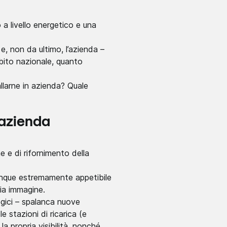
o a livello energetico e una
i e, non da ultimo, l’azienda –
mbito nazionale, quanto
allarne in azienda? Quale
n azienda
e e di rifornimento della
 dunque estremamente appetibile
ria immagine.
tegici – spalanca nuove
e stazioni di ricarica (e
 propria visibilità, nonché