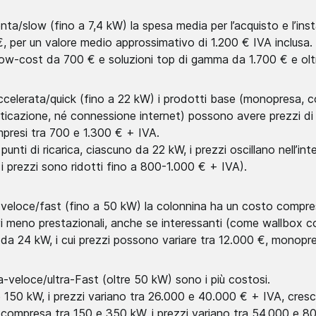
 lenta/slow (fino a 7,4 kW) la spesa media per l’acquisto e l’ins
€, per un valore medio approssimativo di 1.200 € IVA inclusa.
low-cost da 700 € e soluzioni top di gamma da 1.700 € e olt
a accelerata/quick (fino a 22 kW) i prodotti base (monopresa,
icazione, né connessione internet) possono avere prezzi di po
resi tra 700 e 1.300 € + IVA.
unti di ricarica, ciascuno da 22 kW, i prezzi oscillano nell’in
i prezzi sono ridotti fino a 800-1.000 € + IVA).
rica veloce/fast (fino a 50 kW) la colonnina ha un costo comp
vi meno prestazionali, anche se interessanti (come wallbox 
da 24 kW, i cui prezzi possono variare tra 12.000 €, monopr
ltra-veloce/ultra-Fast (oltre 50 kW) sono i più costosi.
 e 150 kW, i prezzi variano tra 26.000 e 40.000 € + IVA, cres
za compresa tra 150 e 350 kW, i prezzi variano tra 54.000 e 