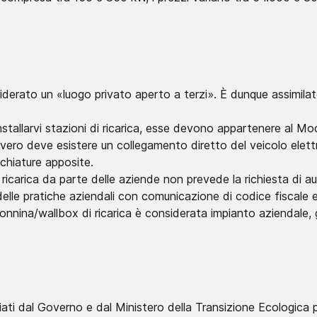
iderato un «luogo privato aperto a terzi». È dunque assimilato
installarvi stazioni di ricarica, esse devono appartenere al M
vero deve esistere un collegamento diretto del veicolo elettr
chiature apposite.
di ricarica da parte delle aziende non prevede la richiesta di a
elle pratiche aziendali con comunicazione di codice fiscale e 
olonnina/wallbox di ricarica è considerata impianto aziendal
iati dal Governo e dal Ministero della Transizione Ecologica per