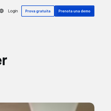
Login
Prova gratuita
Prenota una demo
er