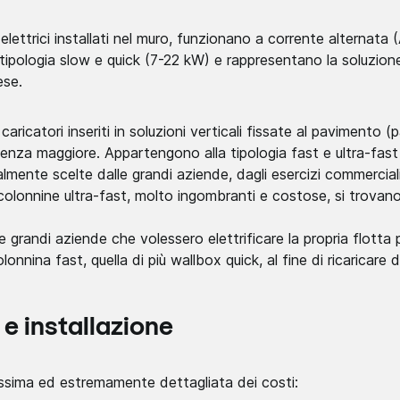
elettrici installati nel muro, funzionano a corrente alternat
ipologia slow e quick (7-22 kW) e rappresentano la soluzione 
ese.
aricatori inseriti in soluzioni verticali fissate al pavimento (
nza maggiore. Appartengono alla tipologia fast e ultra-fast
mente scelte dalle grandi aziende, dagli esercizi commerciali
colonnine ultra-fast, molto ingombranti e costose, si trovano 
 le grandi aziende che volessero elettrificare la propria flott
olonnina fast, quella di più wallbox quick, al fine di ricaricare d
 e installazione
issima ed estremamente dettagliata dei costi: