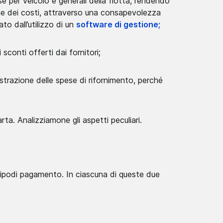
 per veicolo e generali della flotta, rendendo
one dei costi, attraverso una consapevolezza
o dall’utilizzo di un
software di gestione;
i sconti offerti dai fornitori;
gistrazione delle spese di rifornimento, perché
arta. Analizziamone gli aspetti peculiari.
r tipodi pagamento. In ciascuna di queste due