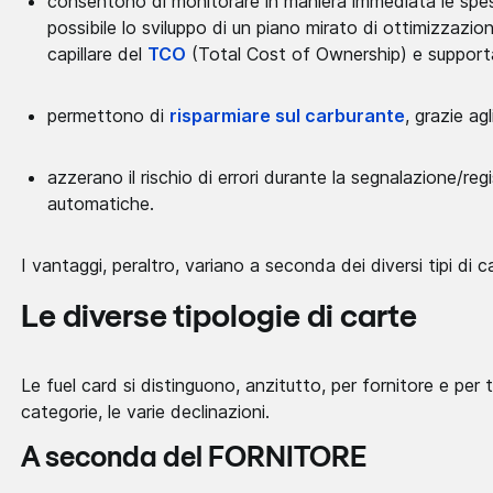
consentono di monitorare in maniera immediata le spese
possibile lo sviluppo di un piano mirato di ottimizzazi
capillare del
TCO
(Total Cost of Ownership) e supportat
permettono di
risparmiare sul carburante
, grazie agl
azzerano il rischio di errori durante la segnalazione/re
automatiche.
I vantaggi, peraltro, variano a seconda dei diversi tipi di c
Le diverse tipologie di carte
Le fuel card si distinguono, anzitutto, per fornitore e pe
categorie, le varie declinazioni.
A seconda del FORNITORE