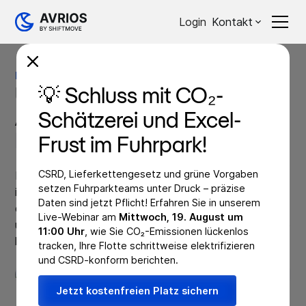
Login
Kontakt
Blog
Fuhrpark
Fuhrpark
UVV Prüfung von Pkw:
💡 Schluss mit CO₂-
Ablauf, Pflichten und
Schätzerei und Excel-
Dokumentation
Frust im Fuhrpark!
CSRD, Lieferkettengesetz und grüne Vorgaben
Die UVV Prüfung gehört zu den wichtigen Aufgaben
setzen Fuhrparkteams unter Druck – präzise
im Fuhrparkmanagement und ist regelmäßig
Daten sind jetzt Pflicht! Erfahren Sie in unserem
durchzuführen. Was die UVV Prüfung tatsächlich ist
Live-Webinar am
Mittwoch, 19. August um
und worauf Fuhrparkleiter achten müssen, erfahren Sie
11:00 Uhr
, wie Sie CO₂-Emissionen lückenlos
hier.
tracken, Ihre Flotte schrittweise elektrifizieren
05.05.2023
und CSRD-konform berichten.
Jetzt kostenfreien Platz sichern