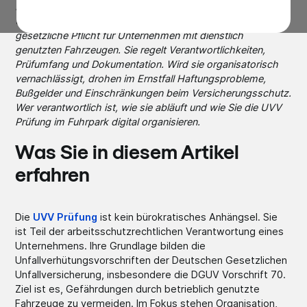
Die UVV Prüfung von Pkw gilt im Fuhrpark oft als Routine.
Und genau deshalb wird sie unterschätzt. Dabei ist sie eine
gesetzliche Pflicht für Unternehmen mit dienstlich
genutzten Fahrzeugen. Sie regelt Verantwortlichkeiten,
Prüfumfang und Dokumentation. Wird sie organisatorisch
vernachlässigt, drohen im Ernstfall Haftungsprobleme,
Bußgelder und Einschränkungen beim Versicherungsschutz.
Wer verantwortlich ist, wie sie abläuft und wie Sie die UVV
Prüfung im Fuhrpark digital organisieren.
Was Sie in diesem Artikel
erfahren
Die
UVV Prüfung
ist kein bürokratisches Anhängsel. Sie
ist Teil der arbeitsschutzrechtlichen Verantwortung eines
Unternehmens. Ihre Grundlage bilden die
Unfallverhütungsvorschriften der Deutschen Gesetzlichen
Unfallversicherung, insbesondere die DGUV Vorschrift 70.
Ziel ist es, Gefährdungen durch betrieblich genutzte
Fahrzeuge zu vermeiden. Im Fokus stehen Organisation,