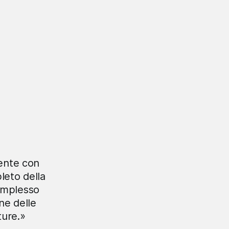
mente con
leto della
complesso
ne delle
ture.»