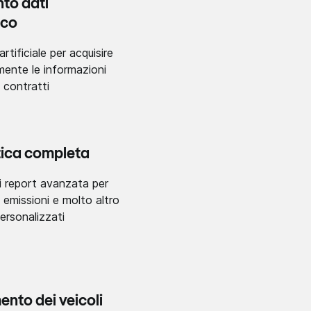
to dati
ico
artificiale per acquisire
ente le informazioni
 contratti
tica completa
i report avanzata per
, emissioni e molto altro
ersonalizzati
nto dei veicoli