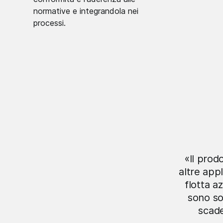
normative e integrandola nei
processi.
«Il prod
altre app
flotta a
sono so
scade